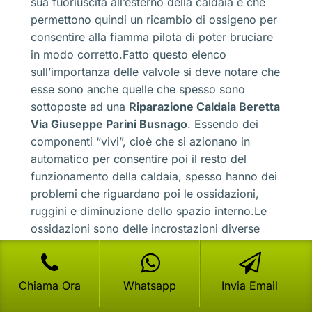
sua fuoriuscita all’esterno della caldaia e che
permettono quindi un ricambio di ossigeno per
consentire alla fiamma pilota di poter bruciare
in modo corretto.Fatto questo elenco
sull’importanza delle valvole si deve notare che
esse sono anche quelle che spesso sono
sottoposte ad una
Riparazione Caldaia Beretta
Via Giuseppe Parini Busnago
. Essendo dei
componenti “vivi”, cioè che si azionano in
automatico per consentire poi il resto del
funzionamento della caldaia, spesso hanno dei
problemi che riguardano poi le ossidazioni,
ruggini e diminuzione dello spazio interno.Le
ossidazioni sono delle incrostazioni diverse
dalla ruggine, ma che colpiscono determinate
leghe ferrose. Solitamente hanno uno spessore
di pochissimi millimetri, ma giusto quanto basta
Chiama Ora
Whatsapp
Invia Email
per ridurre lo spazio di movimento. Infatti, uno