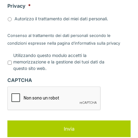
Privacy
*
Autorizzo il trattamento dei miei dati personali.
Consenso al trattamento dei dati personali secondo le
condizioni espresse nella pagina d’informativa sulla
privacy
P
Utilizzando questo modulo accetti la
r
memorizzazione e la gestione dei tuoi dati da
i
questo sito web.
v
a
CAPTCHA
c
y
*