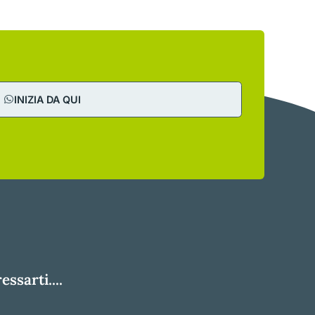
INIZIA DA QUI
ssarti....