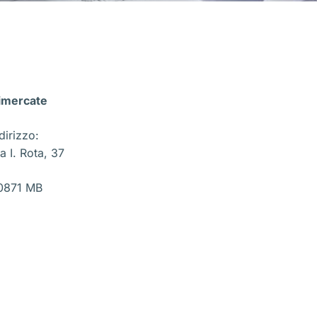
imercate
dirizzo:
a I. Rota, 37
0871 MB