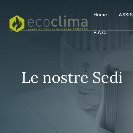
Vai
al
Home
ASSI
contenuto
F.a.q.
Le nostre Sedi