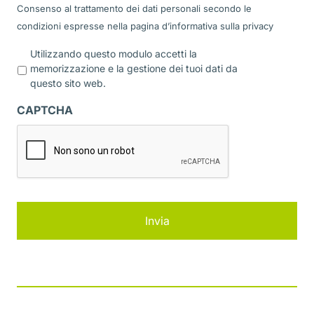
Consenso al trattamento dei dati personali secondo le
condizioni espresse nella pagina d’informativa sulla
privacy
P
Utilizzando questo modulo accetti la
r
memorizzazione e la gestione dei tuoi dati da
i
questo sito web.
v
a
CAPTCHA
c
y
*