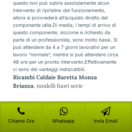
questo non può subire assolutamente alcun
intervento di ripristino del funzionamento,
allora si provvederà all’acquisto diretto del
componente utile.Di media, i tempi di arrivo di
questo componente, siccome è richiesto da
parte di un professionista, sono molto bassi. Si
può attendere da 4 a 7 giorni lavorativi per un
lavoro “normale”, mentre si può attendere circa
48 ore per un pronto intervento.Effettivamente
ci sono dei vantaggi indiscutibili.
Ricambi Caldaie Baretta Monza
Brianza
, modelli fuori serie
Tornando a parlare dei modelli fuori serie, cioè
di quelle strutture che ormai non sono più
prodotte, ecco che nascono serissimi
Chiama Ora
Whatsapp
Invia Email
problemi.Vogliamo evidenziare alcuni problemi