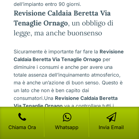
dell’impianto entro 90 giorni.
Revisione Caldaia Beretta Via
Tenaglie Ornago
, un obbligo di
legge, ma anche buonsenso
Sicuramente è importante far fare la
Revisione
Caldaia Beretta Via Tenaglie Ornago
per
diminuire i consumi e anche per avere una
totale assenza dell’inquinamento atmosferico,
ma è anche un’azione di buon senso. Questo è
un lato che non è ben capito dai
consumatori.Una
Revisione Caldaia Beretta
Via Tenaglie Ornago
va a controllare tutti i
componenti interni e anche il meccanismo, ma
anche e soprattutto quale sia l’intensità della
Chiama Ora
Whatsapp
Invia Email
fiamma, della combustione e del blocco di
sicurezza.Questo è un meccanismo