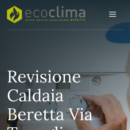
Vai
al
Me
contenuto
Revisione
Caldaia
Beretta Via