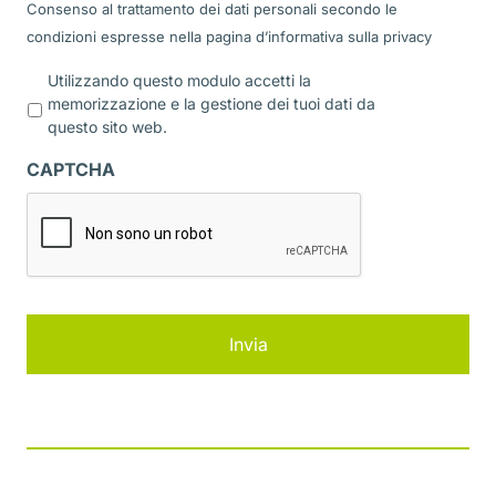
Consenso al trattamento dei dati personali secondo le
condizioni espresse nella pagina d’informativa sulla
privacy
P
Utilizzando questo modulo accetti la
r
memorizzazione e la gestione dei tuoi dati da
i
questo sito web.
v
a
CAPTCHA
c
y
*