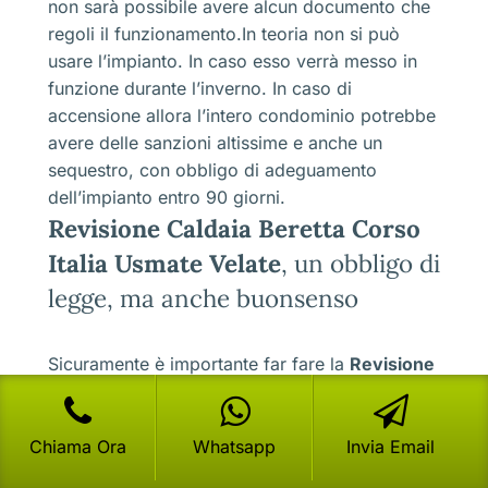
non sarà possibile avere alcun documento che
regoli il funzionamento.In teoria non si può
usare l’impianto. In caso esso verrà messo in
funzione durante l’inverno. In caso di
accensione allora l’intero condominio potrebbe
avere delle sanzioni altissime e anche un
sequestro, con obbligo di adeguamento
dell’impianto entro 90 giorni.
Revisione Caldaia Beretta Corso
Italia Usmate Velate
, un obbligo di
legge, ma anche buonsenso
Sicuramente è importante far fare la
Revisione
Caldaia Beretta Corso Italia Usmate Velate
per diminuire i consumi e anche per avere una
totale assenza dell’inquinamento atmosferico,
Chiama Ora
Whatsapp
Invia Email
ma è anche un’azione di buon senso. Questo è