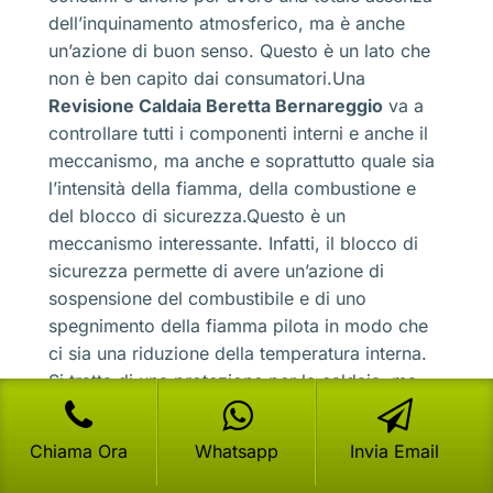
dell’inquinamento atmosferico, ma è anche
un’azione di buon senso. Questo è un lato che
non è ben capito dai consumatori.Una
Revisione Caldaia Beretta Bernareggio
va a
controllare tutti i componenti interni e anche il
meccanismo, ma anche e soprattutto quale sia
l’intensità della fiamma, della combustione e
del blocco di sicurezza.Questo è un
meccanismo interessante. Infatti, il blocco di
sicurezza permette di avere un’azione di
sospensione del combustibile e di uno
spegnimento della fiamma pilota in modo che
ci sia una riduzione della temperatura interna.
Si tratta di una protezione per la caldaia, ma
anche per gli utenti che non rischiano di avere
fughe di gas o di fumi, ma anche di non temere
Chiama Ora
Whatsapp
Invia Email
di avere una fusione interna.Pensate che da
quando sono nati i blocchi di sicurezza ci sono