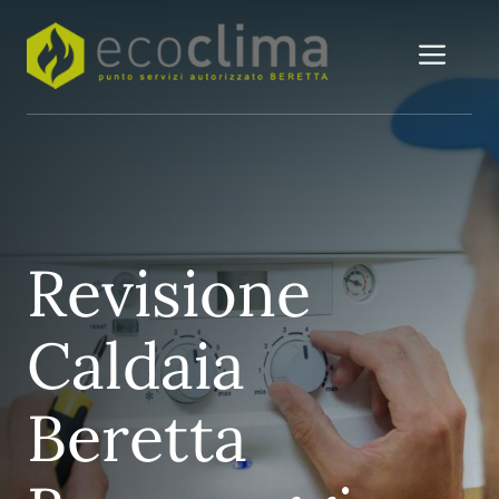
Vai
al
Me
contenuto
Revisione
Caldaia
Beretta