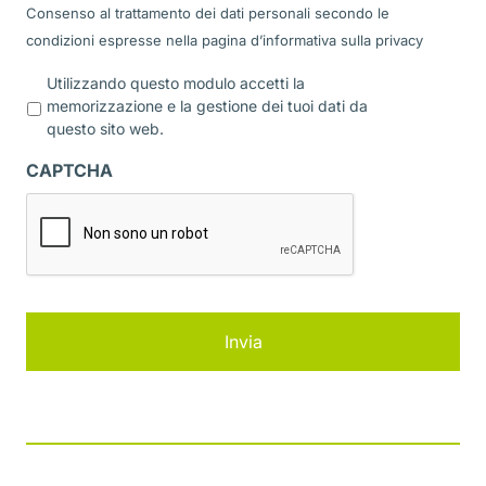
Consenso al trattamento dei dati personali secondo le
condizioni espresse nella pagina d’informativa sulla
privacy
P
Utilizzando questo modulo accetti la
r
memorizzazione e la gestione dei tuoi dati da
i
questo sito web.
v
a
CAPTCHA
c
y
*