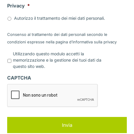
Privacy
*
Autorizzo il trattamento dei miei dati personali.
Consenso al trattamento dei dati personali secondo le
condizioni espresse nella pagina d’informativa sulla
privacy
P
Utilizzando questo modulo accetti la
r
memorizzazione e la gestione dei tuoi dati da
i
questo sito web.
v
a
CAPTCHA
c
y
*