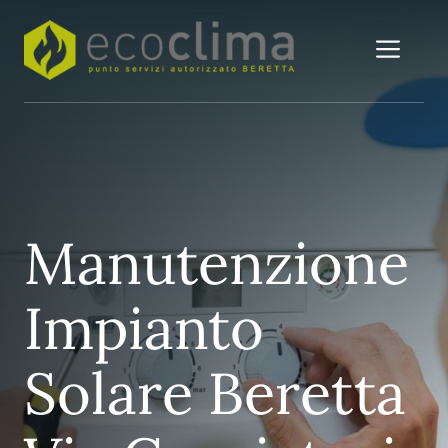
Vai
al
Me
contenuto
Manutenzione
Impianto
Solare Beretta