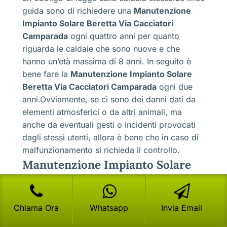
guida sono di richiedere una
Manutenzione
Impianto Solare Beretta Via Cacciatori
Camparada
ogni quattro anni per quanto
riguarda le caldaie che sono nuove e che
hanno un’età massima di 8 anni. In seguito è
bene fare la
Manutenzione Impianto Solare
Beretta Via Cacciatori Camparada
ogni due
anni.Ovviamente, se ci sono dei danni dati da
elementi atmosferici o da altri animali, ma
anche da eventuali gesti o incidenti provocati
dagli stessi utenti, allora è bene che in caso di
malfunzionamento si richieda il controllo.
Manutenzione Impianto Solare
Beretta Via Cacciatori
Camparada
i collettori esterni, le
Chiama Ora
Whatsapp
Invia Email
cause di rotture