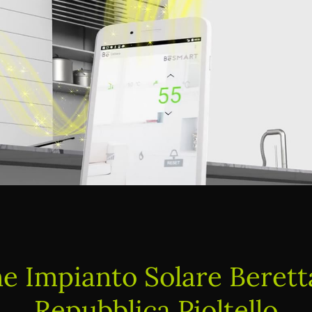
 Impianto Solare Beretta
Repubblica Pioltello