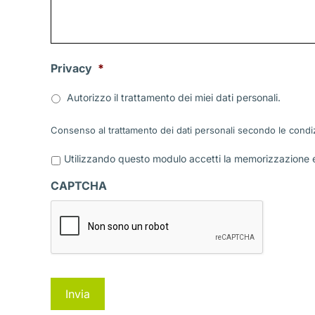
Privacy
*
Autorizzo il trattamento dei miei dati personali.
Consenso al trattamento dei dati personali secondo le condiz
P
Utilizzando questo modulo accetti la memorizzazione e 
r
i
CAPTCHA
v
a
c
y
*