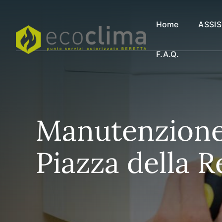
Vai
al
Home
ASSI
contenuto
F.a.q.
Manutenzione 
Piazza della R