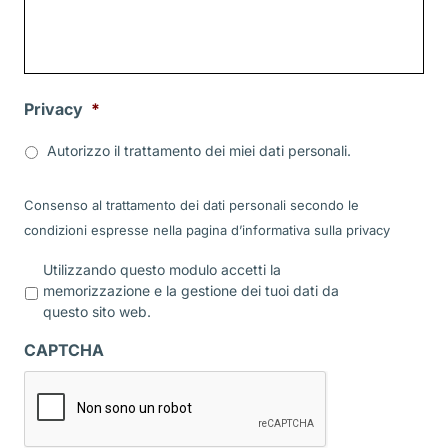
Privacy
*
Autorizzo il trattamento dei miei dati personali.
Consenso al trattamento dei dati personali secondo le
condizioni espresse nella pagina d’informativa sulla
privacy
P
Utilizzando questo modulo accetti la
r
memorizzazione e la gestione dei tuoi dati da
i
questo sito web.
v
a
CAPTCHA
c
y
*