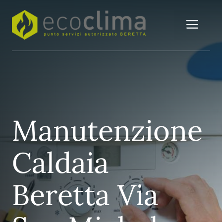
Vai
al
Me
contenuto
Manutenzione
Caldaia
Beretta Via