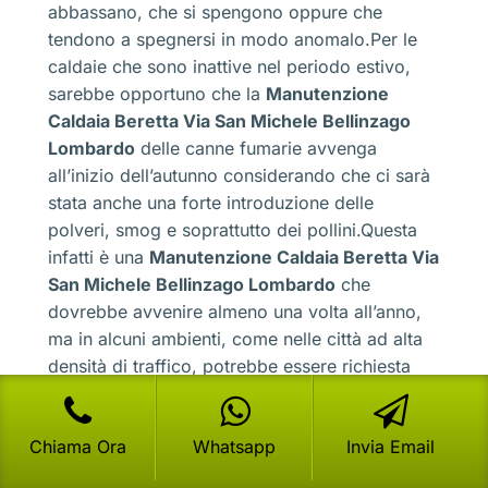
abbassano, che si spengono oppure che
tendono a spegnersi in modo anomalo.Per le
caldaie che sono inattive nel periodo estivo,
sarebbe opportuno che la
Manutenzione
Caldaia Beretta Via San Michele Bellinzago
Lombardo
delle canne fumarie avvenga
all’inizio dell’autunno considerando che ci sarà
stata anche una forte introduzione delle
polveri, smog e soprattutto dei pollini.Questa
infatti è una
Manutenzione Caldaia Beretta Via
San Michele Bellinzago Lombardo
che
dovrebbe avvenire almeno una volta all’anno,
ma in alcuni ambienti, come nelle città ad alta
densità di traffico, potrebbe essere richiesta
anche due volte all’anno.Il controllo della
camera di bruciatura oppure della regolazione
Chiama Ora
Whatsapp
Invia Email
delle fiamme e delle pressioni interne, potrebbe
essere richiesta dai consumatori solo quando