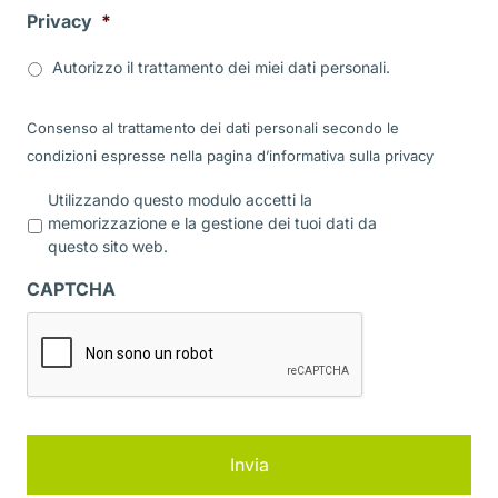
Privacy
*
Autorizzo il trattamento dei miei dati personali.
Consenso al trattamento dei dati personali secondo le
condizioni espresse nella pagina d’informativa sulla
privacy
P
Utilizzando questo modulo accetti la
r
memorizzazione e la gestione dei tuoi dati da
i
questo sito web.
v
a
CAPTCHA
c
y
*