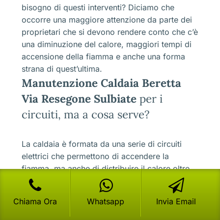
bisogno di questi interventi? Diciamo che
occorre una maggiore attenzione da parte dei
proprietari che si devono rendere conto che c’è
una diminuzione del calore, maggiori tempi di
accensione della fiamma e anche una forma
strana di quest’ultima.
Manutenzione Caldaia Beretta
Via Resegone Sulbiate
per i
circuiti, ma a cosa serve?
La caldaia è formata da una serie di circuiti
elettrici che permettono di accendere la
fiamma, ma anche di distribuire il calore oltre
ad azionare le ventole che vanno poi ad
eliminare i fumi di combustione.Questo vuol
Chiama Ora
Whatsapp
Invia Email
dire che sono una parte fondamentale del
meccanismo della caldaia, altrimenti diventa