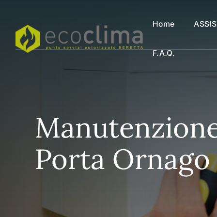
Vai
al
Home
ASSI
contenuto
F.a.q.
Manutenzione 
Porta Ornago