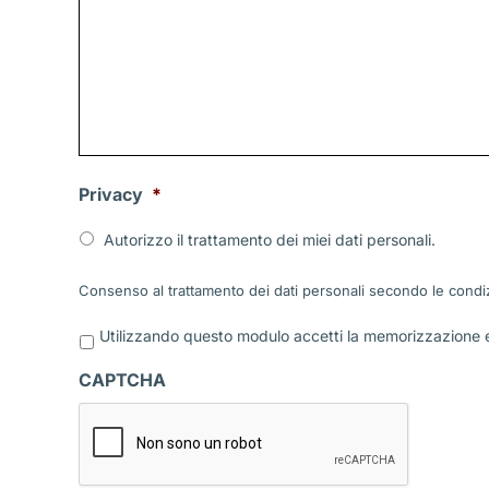
Privacy
*
Autorizzo il trattamento dei miei dati personali.
Consenso al trattamento dei dati personali secondo le condiz
P
Utilizzando questo modulo accetti la memorizzazione e 
r
i
CAPTCHA
v
a
c
y
*