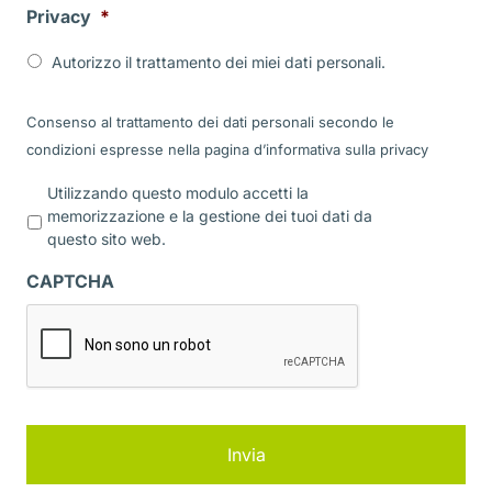
Privacy
*
Autorizzo il trattamento dei miei dati personali.
Consenso al trattamento dei dati personali secondo le
condizioni espresse nella pagina d’informativa sulla
privacy
P
Utilizzando questo modulo accetti la
r
memorizzazione e la gestione dei tuoi dati da
i
questo sito web.
v
a
CAPTCHA
c
y
*