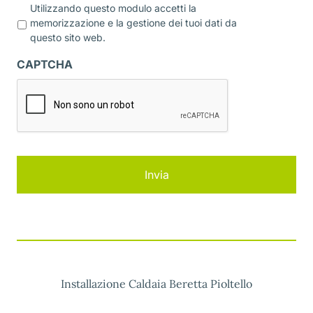
P
Utilizzando questo modulo accetti la
r
memorizzazione e la gestione dei tuoi dati da
i
questo sito web.
v
a
CAPTCHA
c
y
*
Installazione Caldaia Beretta Pioltello