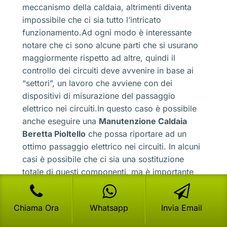
meccanismo della caldaia, altrimenti diventa
impossibile che ci sia tutto l’intricato
funzionamento.Ad ogni modo è interessante
notare che ci sono alcune parti che si usurano
maggiormente rispetto ad altre, quindi il
controllo dei circuiti deve avvenire in base ai
“settori”, un lavoro che avviene con dei
dispositivi di misurazione del passaggio
elettrico nei circuiti.In questo caso è possibile
anche eseguire una
Manutenzione Caldaia
Beretta Pioltello
che possa riportare ad un
ottimo passaggio elettrico nei circuiti. In alcuni
casi è possibile che ci sia una sostituzione
totale di questi componenti, ma è importante
che ci sia un collegamento perfetto con gli altri
settori.La misurazione elettrica è uno dei
Chiama Ora
Whatsapp
Invia Email
metodi più usati da parte dei tecnici per capire
anche gli eventuali consumi energetici che la