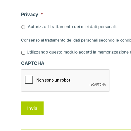
Privacy
*
Autorizzo il trattamento dei miei dati personali.
Consenso al trattamento dei dati personali secondo le condiz
P
Utilizzando questo modulo accetti la memorizzazione e 
r
i
CAPTCHA
v
a
c
y
*