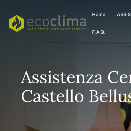
Vai
al
Home
ASSI
contenuto
F.a.q.
Assistenza Ce
Castello Bellu