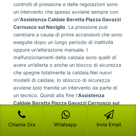
controlli di pressione e delle regolazioni sono
un intervento che spesso avviene sempre con
un’
Assistenza Caldaie Beretta Piazza Gavazzi
Cernusco sul Naviglio
. La pressione può
cambiare a causa di prime accensioni che sono
eseguite dopo un lungo periodo di inattività
oppure un’alterazione manuale. I
malfunzionamenti della caldaia sono quelli di
avere un’allerta o anche un blocco di sicurezza
che spegne totalmente la caldaia.Nei nuovi
modelli di caldaie, lo sblocco di sicurezza
avviene solo tramite un intervento da parte di
un tecnico. Quindi alla fine l’
Assistenza
Caldaie Beretta Piazza Gavazzi Cernusco sul
Naviglio
occorre sempre, come e comunque.
Anzi sottolineiamo che in alcuni modelli che
Chiama Ora
Whatsapp
Invia Email
sono ultratecnologici, occorre anche avere una
serie di codici che sono conosciuti solo dai