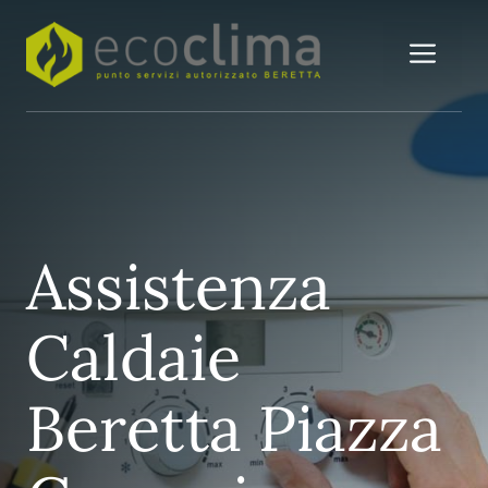
Vai
al
Me
contenuto
Assistenza
Caldaie
Beretta Piazza