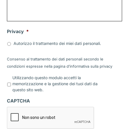
Privacy
*
Autorizzo il trattamento dei miei dati personali.
Consenso al trattamento dei dati personali secondo le
condizioni espresse nella pagina d’informativa sulla
privacy
P
Utilizzando questo modulo accetti la
r
memorizzazione e la gestione dei tuoi dati da
i
questo sito web.
v
a
CAPTCHA
c
y
*