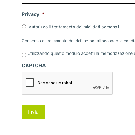
Privacy
*
Autorizzo il trattamento dei miei dati personali.
Consenso al trattamento dei dati personali secondo le condiz
P
Utilizzando questo modulo accetti la memorizzazione e 
r
i
CAPTCHA
v
a
c
y
*