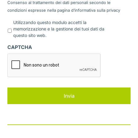
Consenso al trattamento dei dati personali secondo le
condizioni espresse nella pagina d’informativa sulla
privacy
P
Utilizzando questo modulo accetti la
r
memorizzazione e la gestione dei tuoi dati da
i
questo sito web.
v
a
CAPTCHA
c
y
*