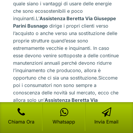
quale siano i vantaggi di usare delle energie
che sono ecosostenibili e poco
inquinanti.L’
Assistenza Beretta Via Giuseppe
Parini Busnago
dirige i propri clienti verso
l’acquisto o anche verso una sostituzione delle
proprie strutture quand’esse sono
estremamente vecchie e inquinanti. In caso
esse devono venire sottoposte a delle continue
manutenzioni annuali perché devono ridurre
l’inquinamento che producono, allora è
opportuno che ci sia una sostituzione.Siccome
poi i consumatori non sono sempre a
conoscenza delle novità sul mercato, ecco che
allora solo un’
Assistenza Beretta Via
Giuseppe Parini Busnago
di vendita permette
di avere un chiarimento su quali sono le
Chiama Ora
Whatsapp
Invia Email
eventuali proposte sul mercato.Alla fine un
consumatore si domanda perché dovrebbe