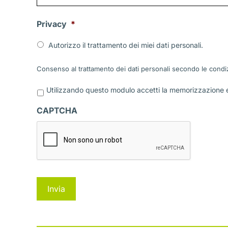
Privacy
*
Autorizzo il trattamento dei miei dati personali.
Consenso al trattamento dei dati personali secondo le condiz
P
Utilizzando questo modulo accetti la memorizzazione e 
r
i
CAPTCHA
v
a
c
y
*