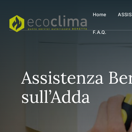
Vai
al
Home
ASSI
contenuto
F.a.q.
Assistenza Ber
sull’Adda