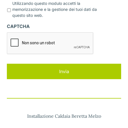
P
Utilizzando questo modulo accetti la
r
memorizzazione e la gestione dei tuoi dati da
i
questo sito web.
v
a
CAPTCHA
c
y
*
Installazione Caldaia Beretta Melzo