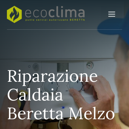
Vai
al
Me
contenuto
Riparazione
Caldaia
Beretta Melzo