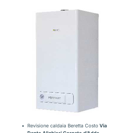
Revisione caldaia Beretta Costo
Via