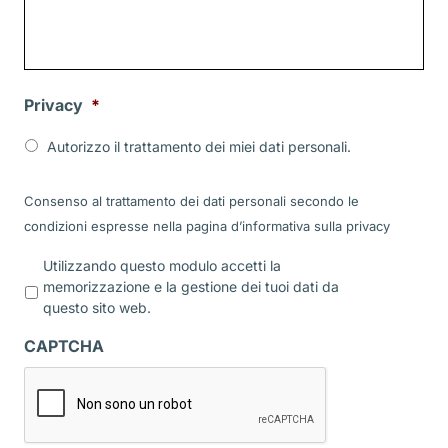
Privacy
*
Autorizzo il trattamento dei miei dati personali.
Consenso al trattamento dei dati personali secondo le
condizioni espresse nella pagina d’informativa sulla
privacy
P
Utilizzando questo modulo accetti la
r
memorizzazione e la gestione dei tuoi dati da
i
questo sito web.
v
a
CAPTCHA
c
y
*