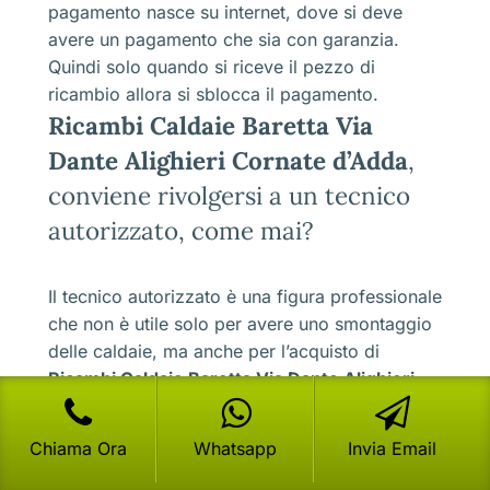
pagamento nasce su internet, dove si deve
avere un pagamento che sia con garanzia.
Quindi solo quando si riceve il pezzo di
ricambio allora si sblocca il pagamento.
Ricambi Caldaie Baretta Via
Dante Alighieri Cornate d’Adda
,
conviene rivolgersi a un tecnico
autorizzato, come mai?
Il tecnico autorizzato è una figura professionale
che non è utile solo per avere uno smontaggio
delle caldaie, ma anche per l’acquisto di
Ricambi Caldaie Baretta Via Dante Alighieri
Cornate d’Adda
.Mentre un utente che fa una
ricerca da solo, rivolgendosi di qua e di là,
Chiama Ora
Whatsapp
Invia Email
facendo ricerche su internet e via dicendo, non
riesce a trovare in tempi rapidi i giusti ricambi