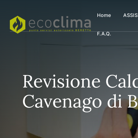
Vai
al
Home
ASSI
contenuto
F.a.q.
Revisione Cal
Cavenago di B