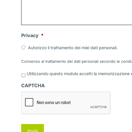
Privacy
*
Autorizzo il trattamento dei miei dati personali.
Consenso al trattamento dei dati personali secondo le condiz
P
Utilizzando questo modulo accetti la memorizzazione e 
r
i
CAPTCHA
v
a
c
y
*