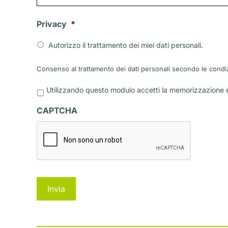
Privacy
*
Autorizzo il trattamento dei miei dati personali.
Consenso al trattamento dei dati personali secondo le condiz
P
Utilizzando questo modulo accetti la memorizzazione e 
r
i
CAPTCHA
v
a
c
y
*