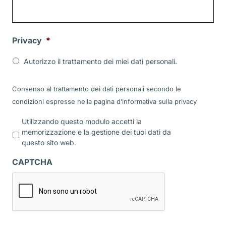
Privacy
*
Autorizzo il trattamento dei miei dati personali.
Consenso al trattamento dei dati personali secondo le
condizioni espresse nella pagina d’informativa sulla
privacy
P
Utilizzando questo modulo accetti la
r
memorizzazione e la gestione dei tuoi dati da
i
questo sito web.
v
a
CAPTCHA
c
y
*