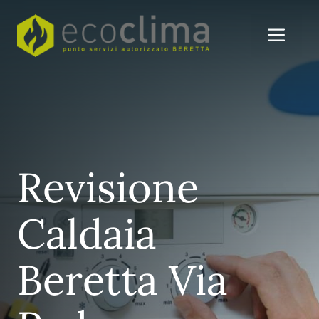
Vai
al
Me
contenuto
Revisione
Caldaia
Beretta Via