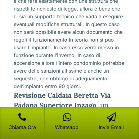
a che fare esattamente con una struttura che
rispetti le richieste di legge, allora è bene che
ci sia un supporto tecnico che vada a eseguire
eventuali modifiche strutturali. In questo caso
non sarà possibile avere alcun documento che
regoli il funzionamento.In teoria non si può
usare l’impianto. In caso esso verrà messo in
funzione durante l’inverno. In caso di
accensione allora l’intero condominio potrebbe
avere delle sanzioni altissime e anche un
sequestro, con obbligo di adeguamento
dell’impianto entro 90 giorni.
Revisione Caldaia Beretta Via
Padana Superiore Inzago
, un
obbligo di legge, ma anche
buonsenso
Chiama Ora
Whatsapp
Invia Email