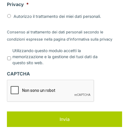
Privacy
*
Autorizzo il trattamento dei miei dati personali.
Consenso al trattamento dei dati personali secondo le
condizioni espresse nella pagina d’informativa sulla
privacy
P
Utilizzando questo modulo accetti la
r
memorizzazione e la gestione dei tuoi dati da
i
questo sito web.
v
a
CAPTCHA
c
y
*