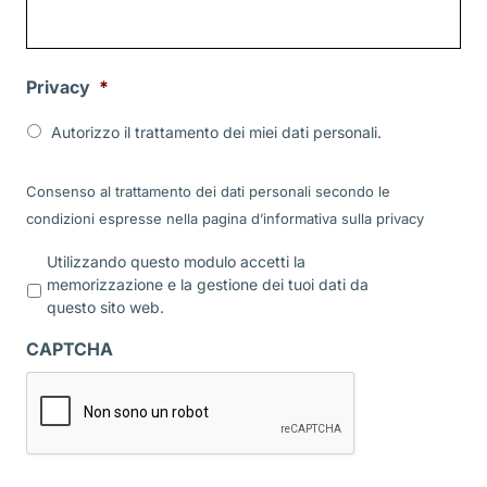
Privacy
*
Autorizzo il trattamento dei miei dati personali.
Consenso al trattamento dei dati personali secondo le
condizioni espresse nella pagina d’informativa sulla
privacy
P
Utilizzando questo modulo accetti la
r
memorizzazione e la gestione dei tuoi dati da
i
questo sito web.
v
a
CAPTCHA
c
y
*