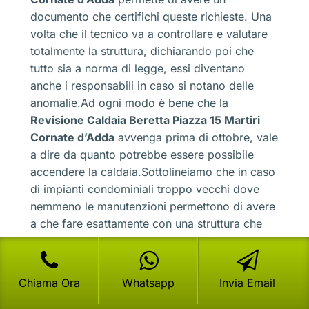
documento che certifichi queste richieste. Una
volta che il tecnico va a controllare e valutare
totalmente la struttura, dichiarando poi che
tutto sia a norma di legge, essi diventano
anche i responsabili in caso si notano delle
anomalie.Ad ogni modo è bene che la
Revisione Caldaia Beretta Piazza 15 Martiri
Cornate d’Adda
avvenga prima di ottobre, vale
a dire da quanto potrebbe essere possibile
accendere la caldaia.Sottolineiamo che in caso
di impianti condominiali troppo vecchi dove
nemmeno le manutenzioni permettono di avere
a che fare esattamente con una struttura che
rispetti le richieste di legge, allora è bene che
ci sia un supporto tecnico che vada a eseguire
eventuali modifiche strutturali. In questo caso
Chiama Ora
Whatsapp
Invia Email
non sarà possibile avere alcun documento che