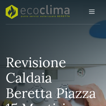
Vai
al
Me
contenuto
Revisione
Caldaia
Beretta Piazza