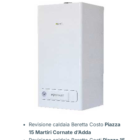
Revisione caldaia Beretta Costo
Piazza
15 Martiri Cornate d’Adda