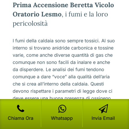
Prima Accensione Beretta Vicolo
Oratorio Lesmo
, i fumi e la loro
pericolosità
I fumi della caldaia sono sempre tossici. Al suo
interno si trovano anidride carbonica e tossine
varie, come anche diverse quantità di gas che
comunque non sono facili da inalare e anche
da disperdere. Le analisi dei fumi tendono
comunque a dare “voce” alla qualità dell’aria
che si crea all’interno della caldaia. Questi
devono rispettare i parametri di legge dove ci
deve essere una buona presenza di ossigeno
all’interno della sua composizione che vada poi
ad aiutare nella dispersione in
Chiama Ora
Whatsapp
Invia Email
esterno.Attenzione che una grande presenza di
anidride carbonica vuol dire che la caldaia