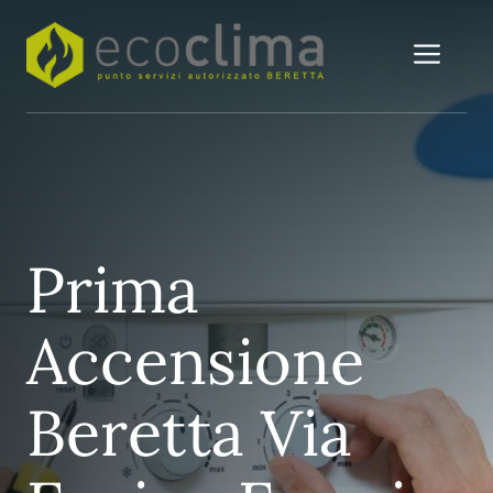
Vai
al
Me
contenuto
Prima
Accensione
Beretta Via