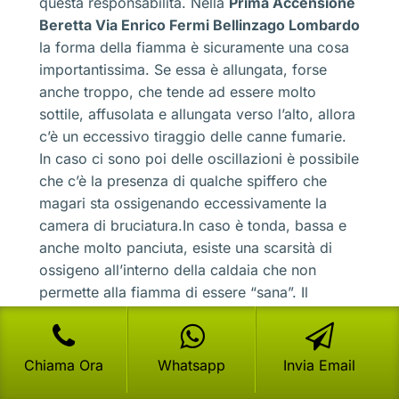
questa responsabilità. Nella
Prima Accensione
Beretta Via Enrico Fermi Bellinzago Lombardo
la forma della fiamma è sicuramente una cosa
importantissima. Se essa è allungata, forse
anche troppo, che tende ad essere molto
sottile, affusolata e allungata verso l’alto, allora
c’è un eccessivo tiraggio delle canne fumarie.
In caso ci sono poi delle oscillazioni è possibile
che c’è la presenza di qualche spiffero che
magari sta ossigenando eccessivamente la
camera di bruciatura.In caso è tonda, bassa e
anche molto panciuta, esiste una scarsità di
ossigeno all’interno della caldaia che non
permette alla fiamma di essere “sana”. Il
combustibile potrebbe poi essere bruciato
lentamente e riempire la camera di bruciatura
fino a far spegnere la stessa fiamma. Questo è
Chiama Ora
Whatsapp
Invia Email
un altro problema che riguarda proprio la