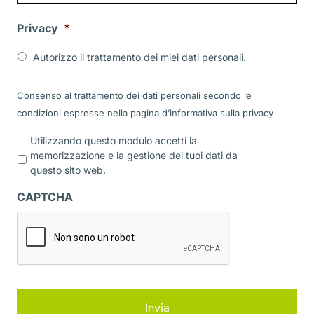
Privacy
*
Autorizzo il trattamento dei miei dati personali.
Consenso al trattamento dei dati personali secondo le
condizioni espresse nella pagina d’informativa sulla
privacy
P
Utilizzando questo modulo accetti la
r
memorizzazione e la gestione dei tuoi dati da
i
questo sito web.
v
a
CAPTCHA
c
y
*