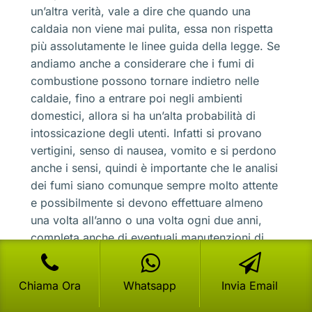
un’altra verità, vale a dire che quando una
caldaia non viene mai pulita, essa non rispetta
più assolutamente le linee guida della legge. Se
andiamo anche a considerare che i fumi di
combustione possono tornare indietro nelle
caldaie, fino a entrare poi negli ambienti
domestici, allora si ha un’alta probabilità di
intossicazione degli utenti. Infatti si provano
vertigini, senso di nausea, vomito e si perdono
anche i sensi, quindi è importante che le analisi
dei fumi siano comunque sempre molto attente
e possibilmente si devono effettuare almeno
una volta all’anno o una volta ogni due anni,
completa anche di eventuali manutenzioni di
pulizia.Nella
Prima Accensione Beretta Inzago
è importante non dimenticarsi proprio di questa
Chiama Ora
Whatsapp
Invia Email
analisi. Attenzione che non avviene solo nella
Prima Accensione Beretta Inzago
, ma in tutti