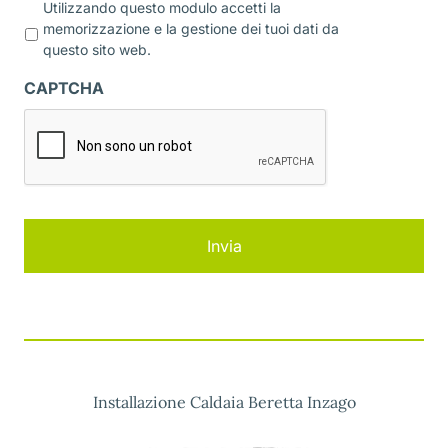
P
Utilizzando questo modulo accetti la
r
memorizzazione e la gestione dei tuoi dati da
i
questo sito web.
v
a
CAPTCHA
c
y
*
Installazione Caldaia Beretta Inzago