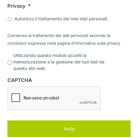
Privacy
*
Autorizzo il trattamento dei miei dati personali.
Consenso al trattamento dei dati personali secondo le
condizioni espresse nella pagina d’informativa sulla
privacy
P
Utilizzando questo modulo accetti la
r
memorizzazione e la gestione dei tuoi dati da
i
questo sito web.
v
a
CAPTCHA
c
y
*