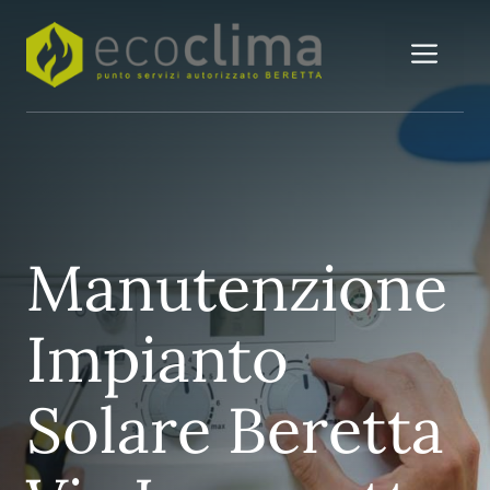
Vai
al
Me
contenuto
Manutenzione
Impianto
Solare Beretta