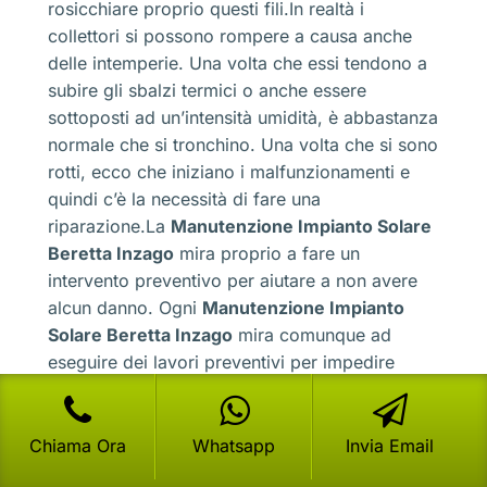
rosicchiare proprio questi fili.In realtà i
collettori si possono rompere a causa anche
delle intemperie. Una volta che essi tendono a
subire gli sbalzi termici o anche essere
sottoposti ad un’intensità umidità, è abbastanza
normale che si tronchino. Una volta che si sono
rotti, ecco che iniziano i malfunzionamenti e
quindi c’è la necessità di fare una
riparazione.La
Manutenzione Impianto Solare
Beretta Inzago
mira proprio a fare un
intervento preventivo per aiutare a non avere
alcun danno. Ogni
Manutenzione Impianto
Solare Beretta Inzago
mira comunque ad
eseguire dei lavori preventivi per impedire
qualsiasi rottura.I collettori sono sempre quelli
sotto l’attenzione da parte dei tecnici, come
mai? Semplicemente perché se essi non
Chiama Ora
Whatsapp
Invia Email
funzionano l’impianto si blocca. Non ci sarà