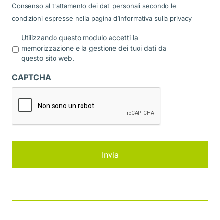
Consenso al trattamento dei dati personali secondo le
condizioni espresse nella pagina d’informativa sulla
privacy
P
Utilizzando questo modulo accetti la
r
memorizzazione e la gestione dei tuoi dati da
i
questo sito web.
v
a
CAPTCHA
c
y
*