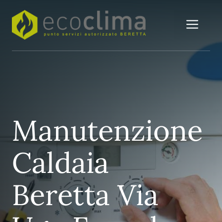
Vai
al
Me
contenuto
Manutenzione
Caldaia
Beretta Via