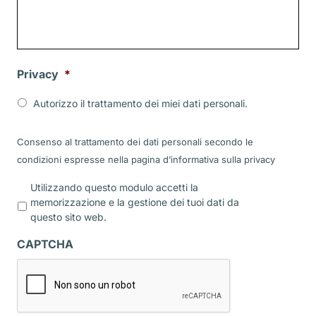
Privacy
*
Autorizzo il trattamento dei miei dati personali.
Consenso al trattamento dei dati personali secondo le
condizioni espresse nella pagina d’informativa sulla
privacy
P
Utilizzando questo modulo accetti la
r
memorizzazione e la gestione dei tuoi dati da
i
questo sito web.
v
a
CAPTCHA
c
y
*