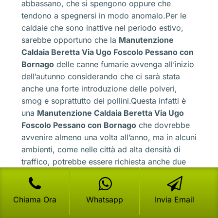
abbassano, che si spengono oppure che
tendono a spegnersi in modo anomalo.Per le
caldaie che sono inattive nel periodo estivo,
sarebbe opportuno che la
Manutenzione
Caldaia Beretta Via Ugo Foscolo Pessano con
Bornago
delle canne fumarie avvenga all’inizio
dell’autunno considerando che ci sarà stata
anche una forte introduzione delle polveri,
smog e soprattutto dei pollini.Questa infatti è
una
Manutenzione Caldaia Beretta Via Ugo
Foscolo Pessano con Bornago
che dovrebbe
avvenire almeno una volta all’anno, ma in alcuni
ambienti, come nelle città ad alta densità di
traffico, potrebbe essere richiesta anche due
volte all’anno.Il controllo della camera di
bruciatura oppure della regolazione delle
fiamme e delle pressioni interne, potrebbe
Chiama Ora
Whatsapp
Invia Email
essere richiesta dai consumatori solo quando