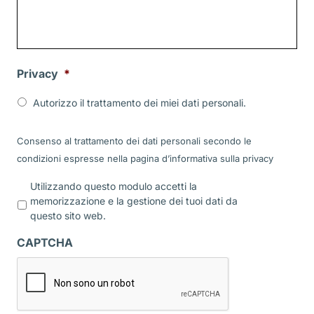
Privacy
*
Autorizzo il trattamento dei miei dati personali.
Consenso al trattamento dei dati personali secondo le
condizioni espresse nella pagina d’informativa sulla
privacy
P
Utilizzando questo modulo accetti la
r
memorizzazione e la gestione dei tuoi dati da
i
questo sito web.
v
a
CAPTCHA
c
y
*