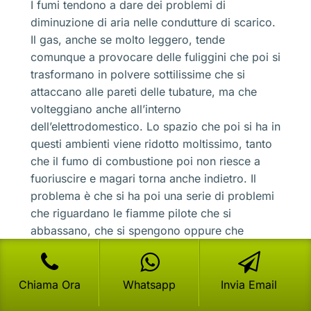
I fumi tendono a dare dei problemi di
diminuzione di aria nelle condutture di scarico.
Il gas, anche se molto leggero, tende
comunque a provocare delle fuliggini che poi si
trasformano in polvere sottilissime che si
attaccano alle pareti delle tubature, ma che
volteggiano anche all’interno
dell’elettrodomestico. Lo spazio che poi si ha in
questi ambienti viene ridotto moltissimo, tanto
che il fumo di combustione poi non riesce a
fuoriuscire e magari torna anche indietro. Il
problema è che si ha poi una serie di problemi
che riguardano le fiamme pilote che si
abbassano, che si spengono oppure che
tendono a spegnersi in modo anomalo.Per le
caldaie che sono inattive nel periodo estivo,
sarebbe opportuno che la
Manutenzione
Chiama Ora
Whatsapp
Invia Email
Caldaia Beretta Via Don Giovanni Minzoni