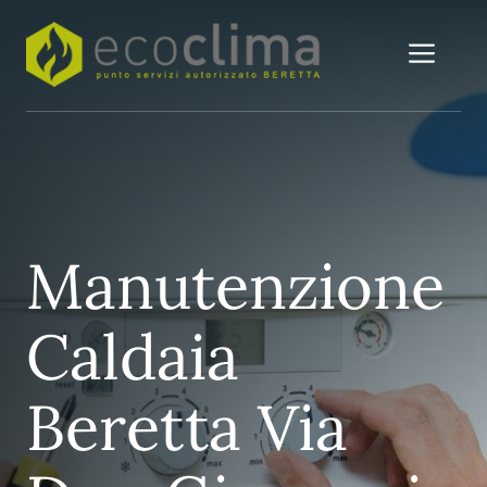
Vai
al
Me
contenuto
Manutenzione
Caldaia
Beretta Via