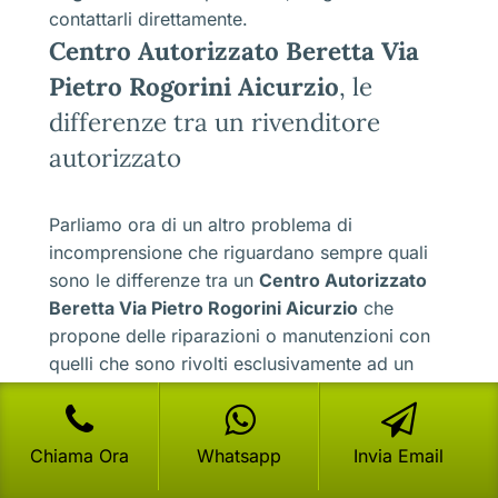
contattarli direttamente.
Centro Autorizzato Beretta Via
Pietro Rogorini Aicurzio
, le
differenze tra un rivenditore
autorizzato
Parliamo ora di un altro problema di
incomprensione che riguardano sempre quali
sono le differenze tra un
Centro Autorizzato
Beretta Via Pietro Rogorini Aicurzio
che
propone delle riparazioni o manutenzioni con
quelli che sono rivolti esclusivamente ad un
servizio di vendita.Magari, se andiamo a fare
una piccola ricerca su internet, scrivendo solo
ed esclusivamente “
Centro Autorizzato
Chiama Ora
Whatsapp
Invia Email
Beretta Via Pietro Rogorini Aicurzio
” ci