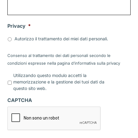
Privacy
*
Autorizzo il trattamento dei miei dati personali.
Consenso al trattamento dei dati personali secondo le
condizioni espresse nella pagina d’informativa sulla
privacy
P
Utilizzando questo modulo accetti la
r
memorizzazione e la gestione dei tuoi dati da
i
questo sito web.
v
a
CAPTCHA
c
y
*