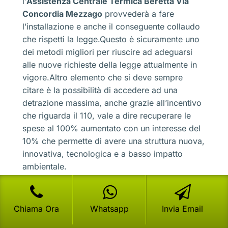
l’
Assistenza Centrale Termica Beretta Via
Concordia Mezzago
provvederà a fare
l’installazione e anche il conseguente collaudo
che rispetti la legge.Questo è sicuramente uno
dei metodi migliori per riuscire ad adeguarsi
alle nuove richieste della legge attualmente in
vigore.Altro elemento che si deve sempre
citare è la possibilità di accedere ad una
detrazione massima, anche grazie all’incentivo
che riguarda il 110, vale a dire recuperare le
spese al 100% aumentato con un interesse del
10% che permette di avere una struttura nuova,
innovativa, tecnologica e a basso impatto
ambientale.
Assistenza Centrale Termica
Beretta Via Concordia Mezzago
Chiama Ora
Whatsapp
Invia Email
una buona potenza con ridotti