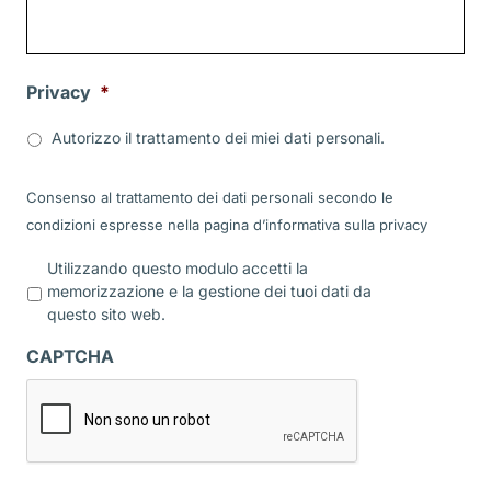
Privacy
*
Autorizzo il trattamento dei miei dati personali.
Consenso al trattamento dei dati personali secondo le
condizioni espresse nella pagina d’informativa sulla
privacy
P
Utilizzando questo modulo accetti la
r
memorizzazione e la gestione dei tuoi dati da
i
questo sito web.
v
a
CAPTCHA
c
y
*