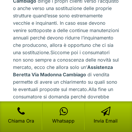
Cambiago
dirige i propri clienti verso l’acquisto
o anche verso una sostituzione delle proprie
strutture quand’esse sono estremamente
vecchie e inquinanti. In caso esse devono
venire sottoposte a delle continue manutenzioni
annuali perché devono ridurre l’inquinamento
che producono, allora è opportuno che ci sia
una sostituzione.Siccome poi i consumatori
non sono sempre a conoscenza delle novità sul
mercato, ecco che allora solo un’
Assistenza
Beretta Via Madonna Cambiago
di vendita
permette di avere un chiarimento su quali sono
le eventuali proposte sul mercato.Alla fine un
consumatore si domanda perché dovrebbe
cambiare la caldaia in caso essa funzioni, ma
basta pensare che le bollette tenderanno a
essere altissime, mentre con un nuovo sistema
Chiama Ora
Whatsapp
Invia Email
potreste semplicemente avere una forte