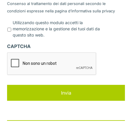
Consenso al trattamento dei dati personali secondo le
condizioni espresse nella pagina d’informativa sulla
privacy
P
Utilizzando questo modulo accetti la
r
memorizzazione e la gestione dei tuoi dati da
i
questo sito web.
v
a
CAPTCHA
c
y
*