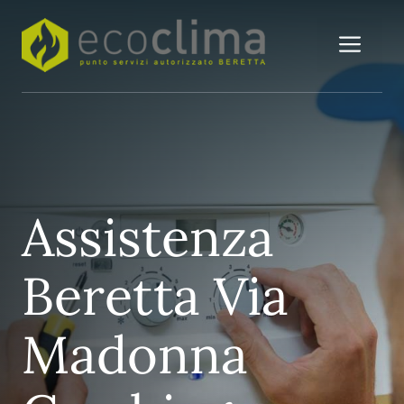
Vai
al
Me
contenuto
Assistenza
Beretta Via
Madonna